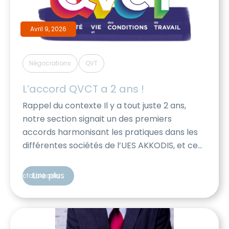
Avril 9, 2026
,
Négociations
QVT
L’accord QVCT a 2 ans !
Rappel du contexte Il y a tout juste 2 ans,
notre section signait un des premiers
accords harmonisant les pratiques dans les
différentes sociétés de l’UES AKKODIS, et ce
sur une multitude de sujets : Egalité
professionnelle entre les hommes et femme
Lire plus
cfdtakkodis
Lutte contre les discriminations, le
harcèlement, engagement pour l’inclusion
Amélioration de la Qualité […]