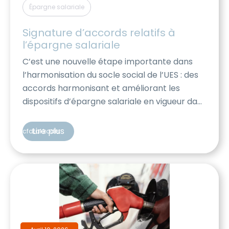
Épargne salariale
Signature d’accords relatifs à 
l’épargne salariale
C’est une nouvelle étape importante dans
l’harmonisation du socle social de l’UES : des
accords harmonisant et améliorant les
dispositifs d’épargne salariale en vigueur dans
les différentes entités de l’UES AKKODIS
viennent de voir le jour, avec la signature de
Lire plus
cfdtakkodis
la CFDT. Ces accords prévoient notamment:
De quoi s’agit-il ?​ Le PEE Le Plan d’Epargne […]