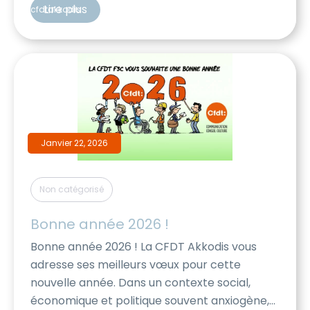
salariés en modalité 2, sans information
Lire plus
cfdtakkodis
explicite pour les salariés concernés. Dans le
cas présenté ci-dessus, cela […]
Janvier 22, 2026
Non catégorisé
Bonne année 2026 !
Bonne année 2026 ! La CFDT Akkodis vous
adresse ses meilleurs vœux pour cette
nouvelle année. Dans un contexte social,
économique et politique souvent anxiogène,