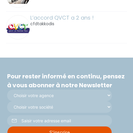
L’accord QVCT a 2 ans !
cfdtakkodis
Pour rester informé en continu, pensez
à vous abonner à notre Newsletter