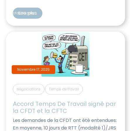
la CFDT reste plus que jamais à vos côtés.
Notre ambition pour 2026 : transformer les
Lire plus
cfdtakkodis
défis actuels en véritables progrès sociaux
pour chacun d’entre vous. Temps de travail :
vers plus […]
Novembre 17, 2025
,
Négociations
Temps de travail
Accord Temps De Travail signé par 
la CFDT et la CFTC
Les demandes de la CFDT ont été entendues:
En moyenne, 10 jours de RTT (modalité 1)/JRS