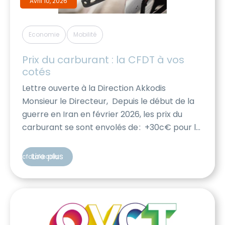
Avril 10, 2026
,
Economie
Mobilité
Prix du carburant : la CFDT à vos 
cotés
Lettre ouverte à la Direction Akkodis
Monsieur le Directeur, Depuis le début de la
guerre en Iran en février 2026, les prix du
carburant se sont envolés de : +30c€ pour le
sans plomb +50c€ pour le diesel L’ampleur
de cette augmentation est telle
Lire plus
cfdtakkodis
qu’elle impacte durement l’ensemble de la
société française, et en particulier
les salariés Akkodis dont les activités
impliquent une mobilité accrue. […]