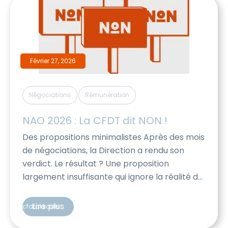
Février 27, 2026
,
Négociations
Rémunération
NAO 2026 : La CFDT dit NON !
Des propositions minimalistes Après des mois
de négociations, la Direction a rendu son
verdict. Le résultat ? Une proposition
largement insuffisante qui ignore la réalité du
terrain et fragilise une partie importante des
salariés. Face à ce constat, la CFDT a décidé
Lire plus
cfdtakkodis
de ne pas signer cet accord : •