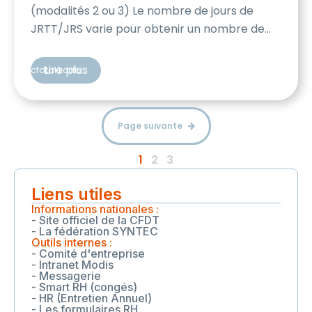
(modalités 2 ou 3) Le nombre de jours de
JRTT/JRS varie pour obtenir un nombre de
jours travaillés identique chaque année.
Exemples : 2026 -> 10 jours, 2027 -> 12 jours,
Lire plus
cfdtakkodis
2028 -> 9 jours, 2029 -> 10 jours, […]
Page suivante
1
2
3
Liens utiles
Informations nationales :
- Site officiel de la CFDT
- La fédération SYNTEC
Outils internes :
- Comité d'entreprise
- Intranet Modis
- Messagerie
- Smart RH (congés)
- HR (Entretien Annuel)
- Les formulaires RH