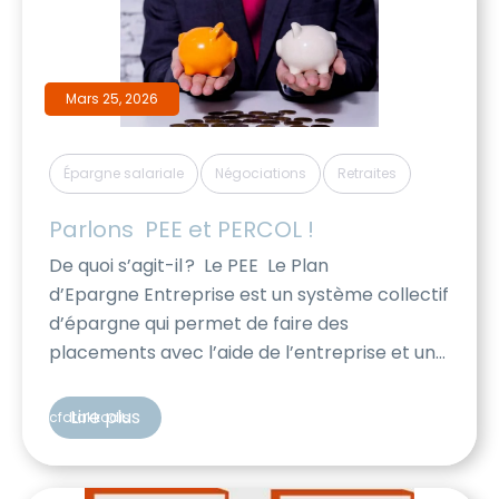
Mars 25, 2026
,
,
Épargne salariale
Négociations
Retraites
Parlons  PEE et PERCOL !
De quoi s’agit-il ? Le PEE Le Plan
d’Epargne Entreprise est un système collectif
d’épargne qui permet de faire des
placements avec l’aide de l’entreprise et un
avantage fiscal. Les sommes investies sur le
PEE sont indisponibles pendant 5 ans, mais il y
Lire plus
cfdtakkodis
a de nombreux cas de déblocages anticipés.
Pour en savoir plus => Epargne salariale et
retraite, tout sur le […]