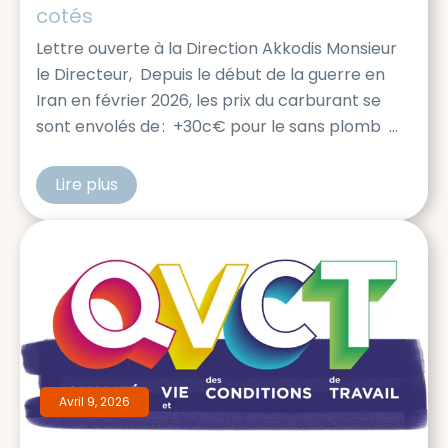
cotés
Lettre ouverte à la Direction Akkodis Monsieur
le Directeur, Depuis le début de la guerre en
Iran en février 2026, les prix du carburant se
sont envolés de : +30c€ pour le sans plomb
+50c€ pour le diesel L’ampleur de cette
augmentation est telle qu’elle impacte
Lire plus
cfdtakkodis
durement l’ensemble de la société française, et
en particulier les salariés Akkodis dont les
activités impliquent une mobilité accrue. […]
Avril 9, 2026