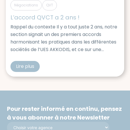
,
Négociations
QVT
L’accord QVCT a 2 ans !
Rappel du contexte Il y a tout juste 2 ans, notre
section signait un des premiers accords
harmonisant les pratiques dans les différentes
sociétés de l’UES AKKODIS, et ce sur une
multitude de sujets : Egalité professionnelle
entre les hommes et femme Lutte contre les
Lire plus
cfdtakkodis
discriminations, le harcèlement, engagement
pour l’inclusion Amélioration de la Qualité […]
Pour rester informé en continu, pensez
à vous abonner à notre Newsletter