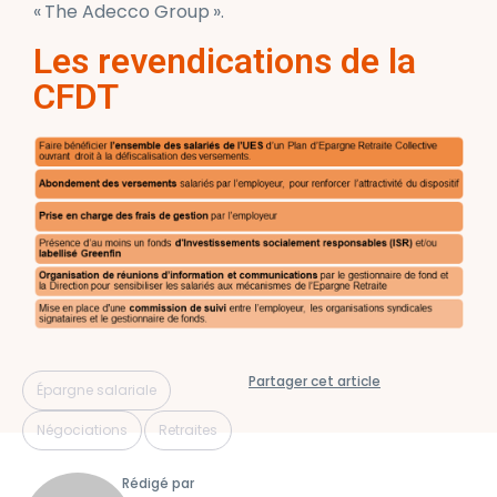
«
The Adecco Group
».
Les revendications de la
CFDT
Partager cet article
,
Épargne salariale
,
Négociations
Retraites
Rédigé par