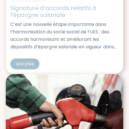
Signature d’accords relatifs à 
l’épargne salariale
C’est une nouvelle étape importante dans
l’harmonisation du socle social de l’UES : des
accords harmonisant et améliorant les
dispositifs d’épargne salariale en vigueur dans
les différentes entités de l’UES AKKODIS
viennent de voir le jour, avec la signature de la
Lire plus
cfdtakkodis
CFDT. Ces accords prévoient notamment: De
quoi s’agit-il ?​ Le PEE Le Plan d’Epargne […]