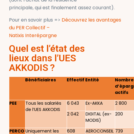
principale, qui est finalement assez courant).
Pour en savoir plus =>
Découvrez les avantages
du PER Collectif –
Natixis Interépargne
Quel est l’état des
lieux dans l’UES
AKKODIS
?
Bénéficiaires
Effectif
Entité
Nombre
d’éparg
actifs
PEE
Tous les salariés
6 043
Ex-AKKA
2 800
de l’UES AKKODIS
2 042
DIGITAL (ex-
200
MODIS)
PERCO
Uniquement les
608
AEROCONSEIL
739