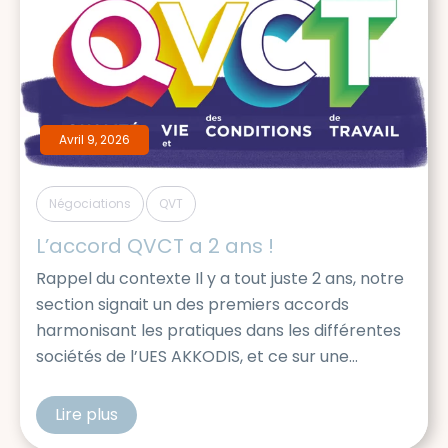
Avril 9, 2026
,
Négociations
QVT
L’accord QVCT a 2 ans !
Rappel du contexte Il y a tout juste 2 ans, notre
section signait un des premiers accords
harmonisant les pratiques dans les différentes
sociétés de l’UES AKKODIS, et ce sur une
multitude de sujets : Egalité professionnelle
entre les hommes et femme Lutte contre les
Lire plus
cfdtakkodis
discriminations, le harcèlement, engagement