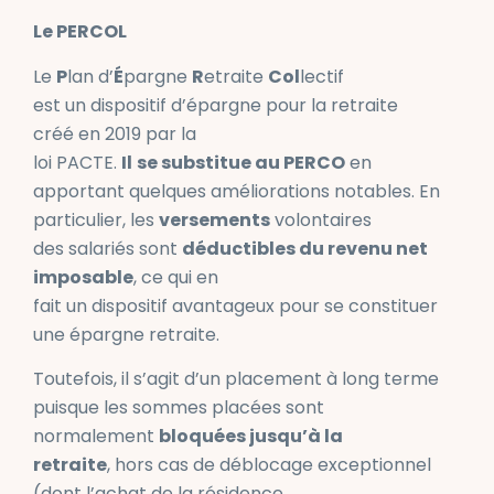
Le PERCOL
Le
P
lan d’
É
pargne
R
etraite
Col
lectif
est un dispositif d’épargne pour la retraite
créé en 2019 par la
loi PACTE.
Il
se substitue au PERCO
en
apportant quelques améliorations notables. En
particulier, les
versements
volontaires
des salariés sont
déductibles du revenu net
imposable
, ce qui en
fait un dispositif avantageux pour se constituer
une épargne retraite.
Toutefois, il s’agit d’un placement à long terme
puisque les sommes placées sont
normalement
bloquées jusqu’à la
retraite
, hors cas de déblocage exceptionnel
(dont l’achat de la résidence