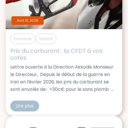
Avril 10, 2026
,
Economie
Mobilité
Prix du carburant : la CFDT à vos 
cotés
Lettre ouverte à la Direction Akkodis Monsieur
le Directeur, Depuis le début de la guerre en
Iran en février 2026, les prix du carburant se
sont envolés de : +30c€ pour le sans plomb
+50c€ pour le diesel L’ampleur de cette
augmentation est telle qu’elle impacte
Lire plus
cfdtakkodis
durement l’ensemble de la société française, et
en particulier les salariés Akkodis dont les
activités impliquent une mobilité accrue. […]