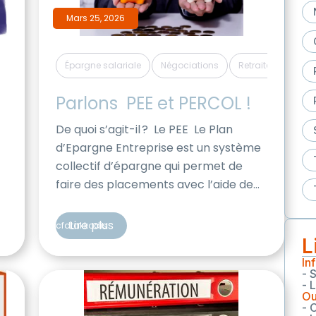
Mars 25, 2026
,
,
Épargne salariale
Négociations
Retraites
Parlons  PEE et PERCOL !
De quoi s’agit-il ? Le PEE Le Plan
d’Epargne Entreprise est un système
collectif d’épargne qui permet de
faire des placements avec l’aide de
l’entreprise et un avantage fiscal. Les
sommes investies sur le PEE
Lire plus
cfdtakkodis
t
sont indisponibles pendant 5 ans,
L
mais il y a de nombreux cas de
In
- 
déblocages anticipés. Pour en savoir
- 
plus => Epargne salariale et retraite,
Ou
- 
tout sur le […]