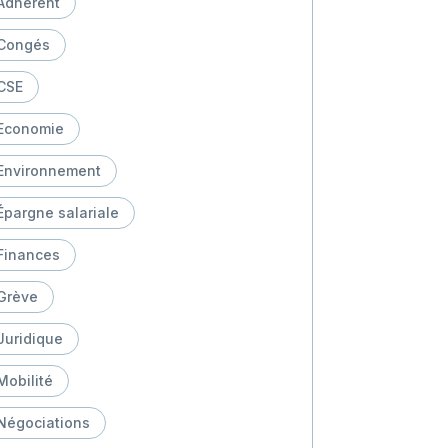
Adhérent
Congés
CSE
Economie
Environnement
Épargne salariale
Finances
Grève
Juridique
Mobilité
Négociations