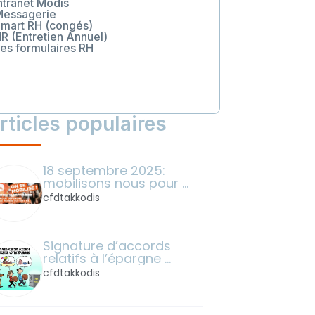
Intranet Modis
Messagerie
Smart RH (congés)
HR (Entretien Annuel)
Les formulaires RH
rticles populaires
18 septembre 2025: 
mobilisons nous pour 
défendre le monde du 
cfdtakkodis
travail !
Signature d’accords 
relatifs à l’épargne 
salariale
cfdtakkodis