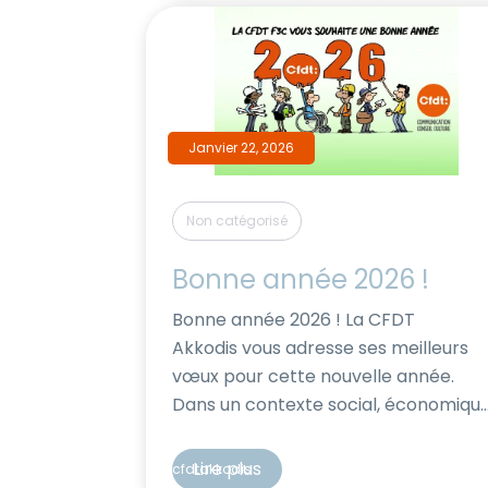
Augmentations Individuelles : Un
budget […]
Janvier 22, 2026
Non catégorisé
Bonne année 2026 !
Bonne année 2026 ! La CFDT
Akkodis vous adresse ses meilleurs
vœux pour cette nouvelle année.
Dans un contexte social, économiqu
et politique souvent anxiogène, la
CFDT reste plus que jamais à vos
Lire plus
cfdtakkodis