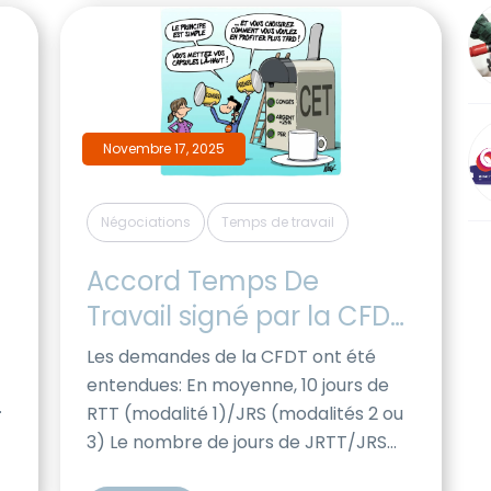
salariés concernés. Dans le cas
présenté ci-dessus, cela […]
Novembre 17, 2025
,
Négociations
Temps de travail
Accord Temps De 
Travail signé par la CFDT 
et la CFTC
Les demandes de la CFDT ont été
entendues: En moyenne, 10 jours de
e
RTT (modalité 1)/JRS (modalités 2 ou
3) Le nombre de jours de JRTT/JRS
varie pour obtenir un nombre de jours