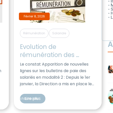
- 
- 
- 
- 
Février 8, 2026
- 
,
Rémunération
Salariale
A
Evolution de 
rémunération des 
salariés en modalité 2
Le constat Apparition de nouvelles
n
lignes sur les bulletins de paie des
e
salariés en modalité 2 : Depuis le 1er
janvier, la Direction a mis en place le
paiement sous forme d’heures
supplémentaires d’une partie du
Lire plus
cfdtakkodis
a
salaire des salariés en modalité 2,
•
sans information explicite pour les