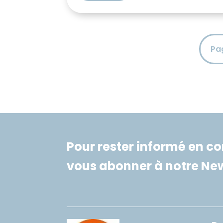
côtés. Notre ambition pour 2026 :
transformer les défis actuels en
véritables progrès sociaux pour
chacun d’entre vous. Temps de
Pa
travail : vers plus […]
Pour rester informé en co
vous abonner à notre New