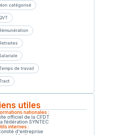
Non catégorisé
QVT
Rémunération
Retraites
Salariale
Temps de travail
Tract
iens utiles
formations nationales :
Site officiel de la CFDT
La fédération SYNTEC
tils internes :
Comité d'entreprise