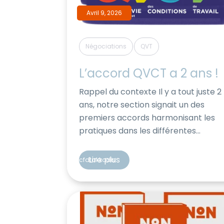
Avril 9, 2026
,
Négociations
QVT
L’accord QVCT a 2 ans !
Rappel du contexte Il y a tout juste 2
ans, notre section signait un des
premiers accords harmonisant les
pratiques dans les différentes
sociétés de l’UES AKKODIS, et ce sur
une multitude de sujets : Egalité
Lire plus
cfdtakkodis
professionnelle entre les hommes e
femme Lutte contre les
discriminations, le harcèlement,
engagement pour l’inclusion
Amélioration de la Qualité […]