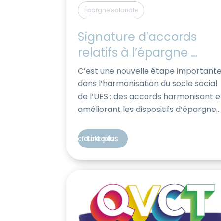
Épargne salariale
Signature d’accords 
relatifs à l’épargne 
salariale
C’est une nouvelle étape important
dans l’harmonisation du socle social
de l’UES : des accords harmonisant e
améliorant les dispositifs d’épargne
salariale en vigueur dans les
différentes entités de l’UES AKKODIS
Lire plus
cfdtakkodis
viennent de voir le jour, avec la
signature de la CFDT. Ces accords
prévoient notamment: De quoi s’agit
il ?​ Le PEE Le Plan d’Epargne […]