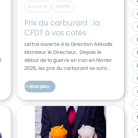
,
Economie
Mobilité
Prix du carburant : la 
CFDT à vos cotés
e
Lettre ouverte à la Direction Akkodis
Monsieur le Directeur, Depuis le
t
début de la guerre en Iran en février
2026, les prix du carburant se sont
envolés de : +30c€ pour le sans
plomb +50c€ pour le diesel
Lire plus
cfdtakkodis
L’ampleur de cette augmentation est
telle qu’elle impacte
-
durement l’ensemble de la
société française, et en particulier
les salariés Akkodis dont les activités
impliquent une mobilité accrue. […]