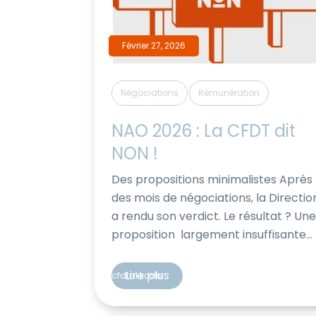
Février 27, 2026
,
Négociations
Rémunération
NAO 2026 : La CFDT dit 
NON !
Des propositions minimalistes Après
des mois de négociations, la Directio
a rendu son verdict. Le résultat ? Un
proposition largement insuffisante
qui ignore la réalité du terrain et
fragilise une partie importante des
Lire plus
cfdtakkodis
salariés. Face à ce constat, la CFDT 
décidé de ne pas signer cet accord : 