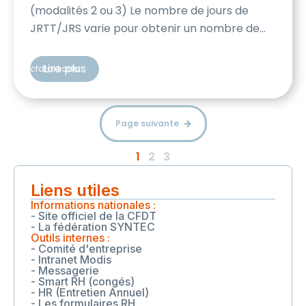
(modalités 2 ou 3) Le nombre de jours de
JRTT/JRS varie pour obtenir un nombre de
jours travaillés identique chaque année.
Exemples : 2026 -> 10 jours, 2027 -> 12 jours,
Lire plus
cfdtakkodis
2028 -> 9 jours, 2029 -> 10 jours, […]
Page suivante
1
2
3
Liens utiles
Informations nationales :
- Site officiel de la CFDT
- La fédération SYNTEC
Outils internes :
- Comité d'entreprise
- Intranet Modis
- Messagerie
- Smart RH (congés)
- HR (Entretien Annuel)
- Les formulaires RH