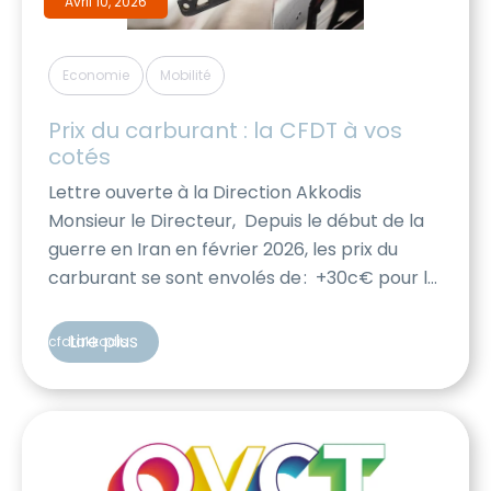
Avril 10, 2026
,
Economie
Mobilité
Prix du carburant : la CFDT à vos 
cotés
Lettre ouverte à la Direction Akkodis
Monsieur le Directeur, Depuis le début de la
guerre en Iran en février 2026, les prix du
carburant se sont envolés de : +30c€ pour le
sans plomb +50c€ pour le diesel L’ampleur
de cette augmentation est telle
Lire plus
cfdtakkodis
qu’elle impacte durement l’ensemble de la
société française, et en particulier
les salariés Akkodis dont les activités
impliquent une mobilité accrue. […]