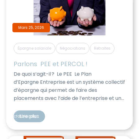
Mars 25, 2026
,
,
Épargne salariale
Négociations
Retraites
Parlons  PEE et PERCOL !
De quoi s’agit-il ? Le PEE Le Plan
d’Epargne Entreprise est un système collectif
d’épargne qui permet de faire des
placements avec l’aide de l’entreprise et un
avantage fiscal. Les sommes investies sur le
PEE sont indisponibles pendant 5 ans, mais il y
Lire plus
cfdtakkodis
a de nombreux cas de déblocages anticipés.
Pour en savoir plus => Epargne salariale et
retraite, tout sur le […]