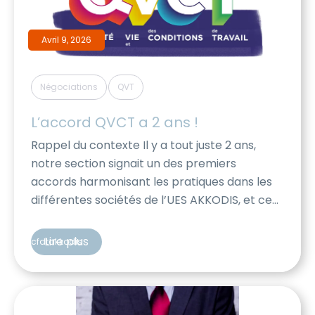
Avril 9, 2026
,
Négociations
QVT
L’accord QVCT a 2 ans !
Rappel du contexte Il y a tout juste 2 ans,
notre section signait un des premiers
accords harmonisant les pratiques dans les
différentes sociétés de l’UES AKKODIS, et ce
sur une multitude de sujets : Egalité
professionnelle entre les hommes et femme
Lire plus
cfdtakkodis
Lutte contre les discriminations, le
harcèlement, engagement pour l’inclusion
Amélioration de la Qualité […]