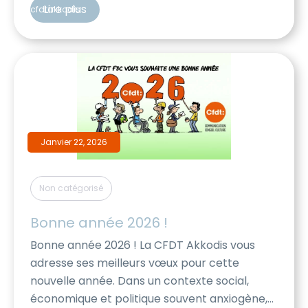
salariés en modalité 2, sans information
Lire plus
cfdtakkodis
explicite pour les salariés concernés. Dans le
cas présenté ci-dessus, cela […]
Janvier 22, 2026
Non catégorisé
Bonne année 2026 !
Bonne année 2026 ! La CFDT Akkodis vous
adresse ses meilleurs vœux pour cette
nouvelle année. Dans un contexte social,
économique et politique souvent anxiogène,