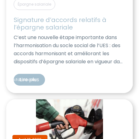
Épargne salariale
Signature d’accords relatifs à 
l’épargne salariale
C’est une nouvelle étape importante dans
l’harmonisation du socle social de l’UES : des
accords harmonisant et améliorant les
dispositifs d’épargne salariale en vigueur dans
les différentes entités de l’UES AKKODIS
viennent de voir le jour, avec la signature de
Lire plus
cfdtakkodis
la CFDT. Ces accords prévoient notamment:
De quoi s’agit-il ?​ Le PEE Le Plan d’Epargne […]