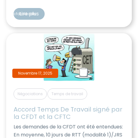
la CFDT reste plus que jamais à vos côtés.
Notre ambition pour 2026 : transformer les
Lire plus
cfdtakkodis
défis actuels en véritables progrès sociaux
pour chacun d’entre vous. Temps de travail :
vers plus […]
Novembre 17, 2025
,
Négociations
Temps de travail
Accord Temps De Travail signé par 
la CFDT et la CFTC
Les demandes de la CFDT ont été entendues:
En moyenne, 10 jours de RTT (modalité 1)/JRS