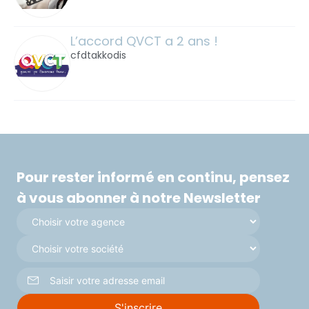
L’accord QVCT a 2 ans !
cfdtakkodis
Pour rester informé en continu, pensez
à vous abonner à notre Newsletter