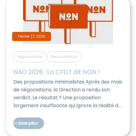
Février 27, 2026
,
Négociations
Rémunération
NAO 2026 : La CFDT dit NON !
Des propositions minimalistes Après des mois
de négociations, la Direction a rendu son
verdict. Le résultat ? Une proposition
largement insuffisante qui ignore la réalité du
terrain et fragilise une partie importante des
salariés. Face à ce constat, la CFDT a décidé
Lire plus
cfdtakkodis
de ne pas signer cet accord : •