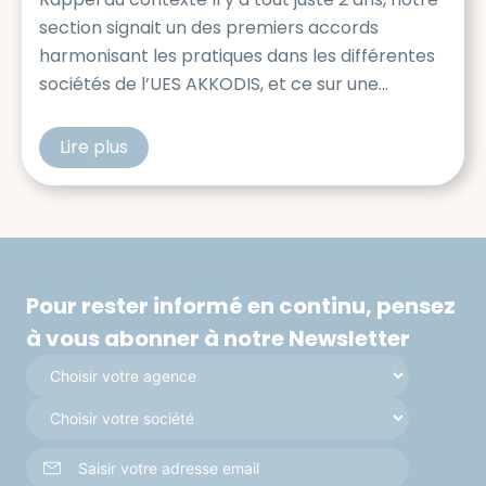
section signait un des premiers accords
harmonisant les pratiques dans les différentes
sociétés de l’UES AKKODIS, et ce sur une
multitude de sujets : Egalité professionnelle
entre les hommes et femme Lutte contre les
Lire plus
cfdtakkodis
discriminations, le harcèlement, engagement
pour l’inclusion Amélioration de la Qualité […]
Pour rester informé en continu, pensez
à vous abonner à notre Newsletter