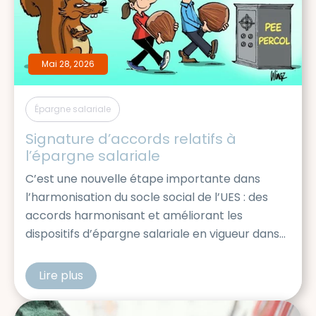
Mai 28, 2026
Épargne salariale
Signature d’accords relatifs à 
l’épargne salariale
C’est une nouvelle étape importante dans
l’harmonisation du socle social de l’UES : des
accords harmonisant et améliorant les
dispositifs d’épargne salariale en vigueur dans
les différentes entités de l’UES AKKODIS
viennent de voir le jour, avec la signature de la
Lire plus
cfdtakkodis
CFDT. Ces accords prévoient notamment: De
quoi s’agit-il ?​ Le PEE Le Plan d’Epargne […]