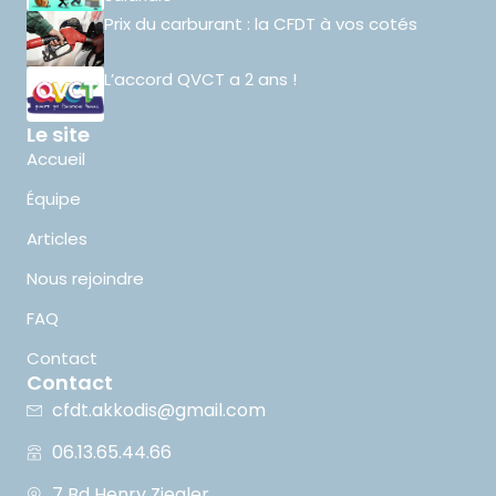
Prix du carburant : la CFDT à vos cotés
L’accord QVCT a 2 ans !
Le site
Accueil
Équipe
Articles
Nous rejoindre
FAQ
Contact
Contact
cfdt.akkodis@gmail.com
06.13.65.44.66
7 Bd Henry Ziegler,